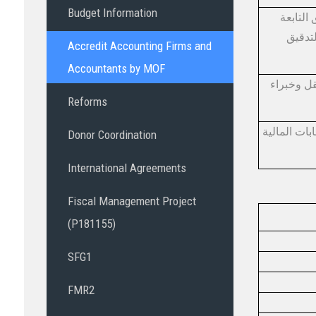
Budget Information
لتابعة
لتدقيق
Accredit Accounting Firms and
Accountants by MOF
قل وخبراء
Reforms
ات المالية
Donor Coordination
International Agreements
Fiscal Management Project
(P181155)
SFG1
FMR2