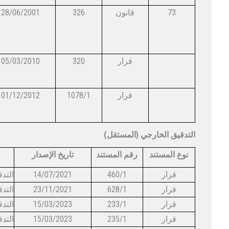
28/06/2001
326
قانون
73
05/03/2010
320
ق​​​رار
01/12/2012
1078/1
قرار
(التدقيق الخارجي (المستقل
نوع المستند
رقم المستند
تاريخ الإصدار
​14/07/2021
460/1​
قرار
23/11/2021​
628/1​
قرار
​15/03/2023
233/1​
​15/03/2023
​235/1
​قرار