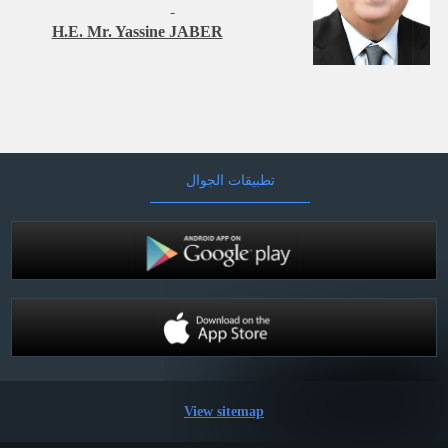
H.E. Mr. Yassine JABER
​
تطبيقات الجوال
View sitemap