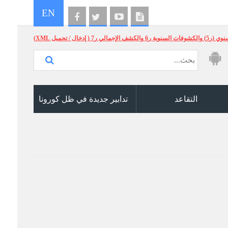
EN
الإجمالي ر7 ( إدخال / تحميل XML)
التقاعد
تدابير جديدة في ظل كورونا