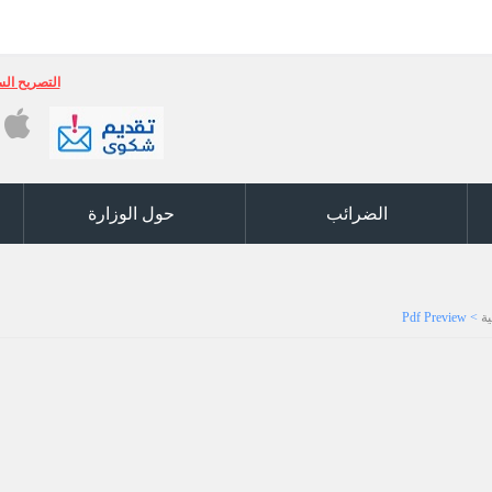
التصريح السنوي (ر5) والكشوفات السنوية ر6 والكشف 
الضرائب
حول الوزارة
ة
>
Pdf Preview