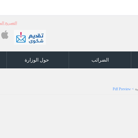
التصريح السنوي (ر5) والكشوفات السنوية ر6 والكشف 
الضرائب
حول الوزارة
ة
>
Pdf Preview