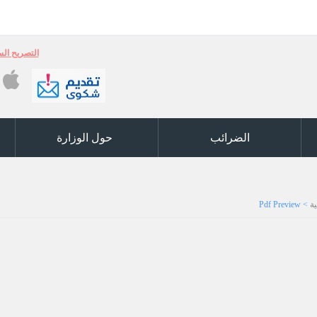
التصريح السنوي (ر5) والكشوفات السنوية ر6 والكشف 
الضرائب
حول الوزارة
ة
>
Pdf Preview