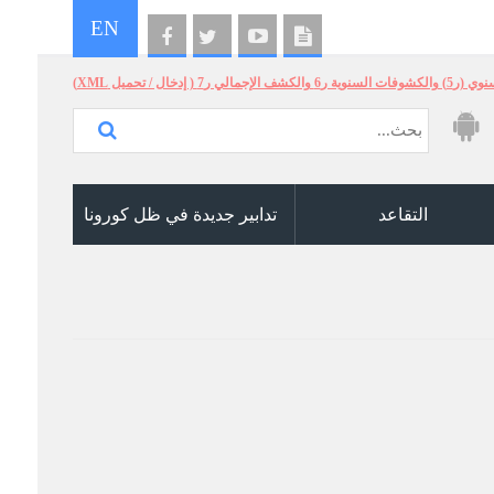
EN
الإجمالي ر7 ( إدخال / تحميل XML)
التقاعد
تدابير جديدة في ظل كورونا