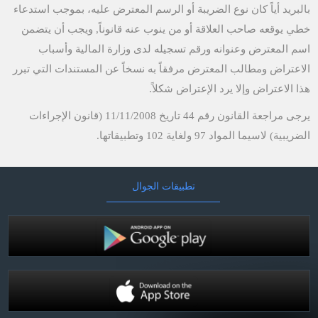
بالبريد أياً كان نوع الضريبة أو الرسم المعترض عليه، بموجب استدعاء
خطي يوقعه صاحب العلاقة أو من ينوب عنه قانوناً, ويجب أن يتضمن
اسم المعترض وعنوانه ورقم تسجيله لدى وزارة المالية وأسباب
الاعتراض ومطالب المعترض مرفقاً به نسخاً عن المستندات التي تبرر
هذا الاعتراض وإلا يرد الإعتراض شكلاً.
يرجى مراجعة القانون رقم 44 تاريخ 11/11/2008 (قانون الإجراءات
الضريبية) لاسيما المواد 97 ولغاية 102 وتطبيقاتها.​​​​
تطبيقات الجوال