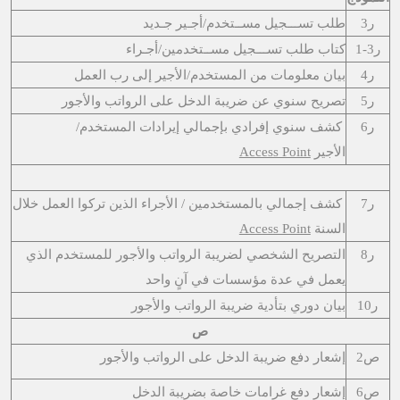
ر3
طلب تســـجيل مســتخدم/أجـير جـديد
ر3-1
كتاب طلب تســـجيل مســتخدمين/أجـراء
ر4
بيان معلومات من المستخدم/الأجير إلى رب العمل
ر5
تصريح سنوي عن ضريبة الدخل على الرواتب والأجور
ر6​
كشف سنوي إفرادي بإجمالي إيرادات المس​تخدم/
الأجير
Access Point
ر7
كشف إجمالي بالمستخدمين / الأجراء الذين تركوا العمل خلال
السنة
Access Point
ر8
التصريح الشخصي لضريبة الرواتب والأجور للمستخدم الذي
يعمل في عدة مؤسسات في آنٍ واحد
ر10
بيان دوري بتأدية ضريبة الرواتب والأجور
ص
ص2
إشعار دفع ضريبة الدخل على الرواتب والأجور
ص6
إشعار دفع غرامات خاصة بضريبة الدخل