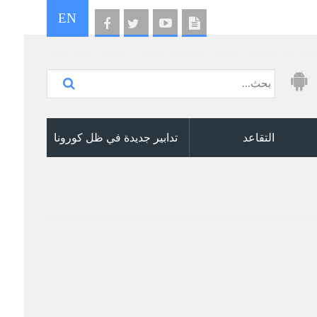
EN
الإجمالي ر7 ( إدخال / تحميل XML)
التقاعد
تدابير جديدة في ظل كورونا