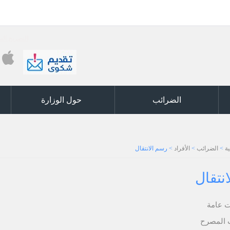
التصريح السنوي (ر5) والكشوفات السنوية ر6 والكشف 
الضرائب
حول الوزارة
ة
>
الضرائب
>
الأفراد
>
رسم الانتقال
نتقال
ت عامة
 المصرح